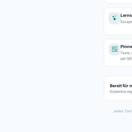
Lerns
Escape
Pinn
Texte,
per QR
Bereit für
Kostenlos reg
Jedes Tool