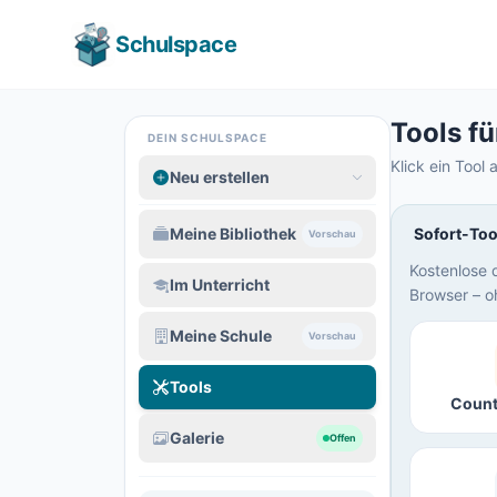
Schulspace
Tools fü
DEIN SCHULSPACE
Klick ein Tool 
Neu erstellen
Meine Bibliothek
Sofort-Too
Vorschau
Kostenlose d
Im Unterricht
Browser – o
Meine Schule
Vorschau
Tools
Coun
Galerie
Offen