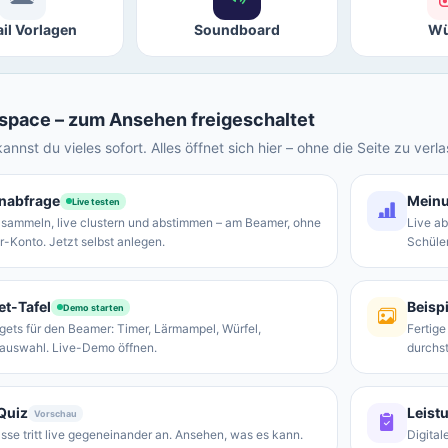
il Vorlagen
Soundboard
Wü
space – zum Ansehen freigeschaltet
nnst du vieles sofort. Alles öffnet sich hier – ohne die Seite zu verl
nabfrage
Meinu
Live testen
 sammeln, live clustern und abstimmen – am Beamer, ohne
Live a
r-Konto. Jetzt selbst anlegen.
Schüler
t-Tafel
Beispi
Demo starten
gets für den Beamer: Timer, Lärmampel, Würfel,
Fertige
sauswahl. Live-Demo öffnen.
durchs
Quiz
Leist
Vorschau
asse tritt live gegeneinander an. Ansehen, was es kann.
Digital