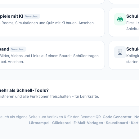
piele mit KI
Schul
Vorschau
 Rooms, Simulationen und Quiz mit KI bauen. Ansehen.
First-L
Anleit
wand
Schul
Vorschau
 Bilder, Videos und Links auf einem Board – Schüler tragen
Kollegi
 bei. Ansehen.
starten
 mehr als Schnell-Tools?
istrieren und alle Funktionen freischalten – für Lehrkräfte.
 auch als eigene Seite zum Verlinken & für den Beamer:
QR-Code Generator
·
No
Lärmampel
·
Glücksrad
·
E-Mail-Vorlagen
·
Soundboard
·
Kart