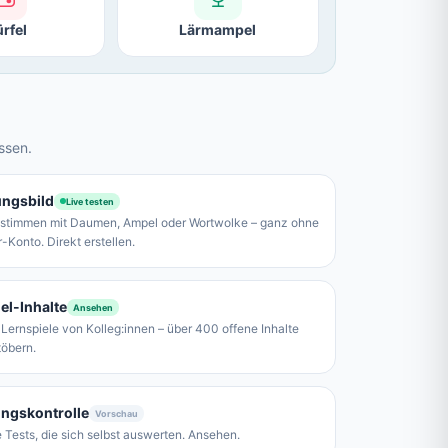
rfel
Lärmampel
assen.
ngsbild
Live testen
bstimmen mit Daumen, Ampel oder Wortwolke – ganz ohne
-Konto. Direkt erstellen.
el-Inhalte
Ansehen
 Lernspiele von Kolleg:innen – über 400 offene Inhalte
töbern.
ungskontrolle
Vorschau
e Tests, die sich selbst auswerten. Ansehen.