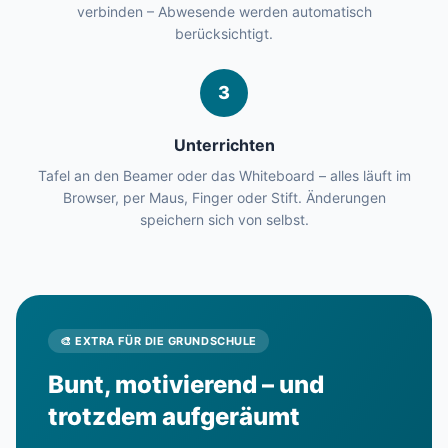
verbinden – Abwesende werden automatisch
berücksichtigt.
3
Unterrichten
Tafel an den Beamer oder das Whiteboard – alles läuft im
Browser, per Maus, Finger oder Stift. Änderungen
speichern sich von selbst.
🎨 EXTRA FÜR DIE GRUNDSCHULE
Bunt, motivierend – und
trotzdem aufgeräumt