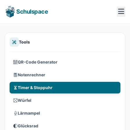
Schulspace
Tools
QR-Code Generator
Notenrechner
Timer & Stoppuhr
Würfel
Lärmampel
Glücksrad