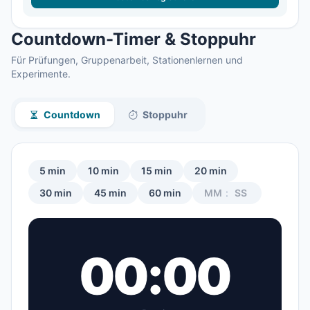
Countdown-Timer & Stoppuhr
Für Prüfungen, Gruppenarbeit, Stationenlernen und
Experimente.
Countdown
Stoppuhr
5 min
10 min
15 min
20 min
30 min
45 min
60 min
:
00:00