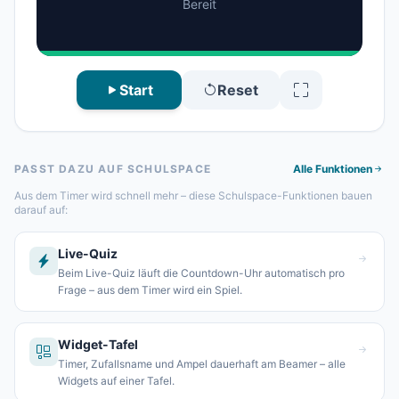
Bereit
Start
Reset
PASST DAZU AUF SCHULSPACE
Alle Funktionen
Aus dem Timer wird schnell mehr – diese Schulspace-Funktionen bauen
darauf auf:
Live-Quiz
Beim Live-Quiz läuft die Countdown-Uhr automatisch pro
Frage – aus dem Timer wird ein Spiel.
Widget-Tafel
Timer, Zufallsname und Ampel dauerhaft am Beamer – alle
Widgets auf einer Tafel.