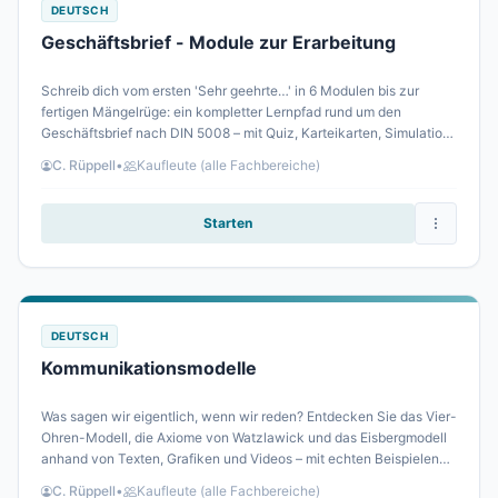
DEUTSCH
Geschäftsbrief - Module zur Erarbeitung
Schreib dich vom ersten 'Sehr geehrte…' in 6 Modulen bis zur
fertigen Mängelrüge: ein kompletter Lernpfad rund um den
Geschäftsbrief nach DIN 5008 – mit Quiz, Karteikarten, Simulation
und Escape-Rätsel.
C. Rüppell
•
Kaufleute (alle Fachbereiche)
Starten
DEUTSCH
Kommunikationsmodelle
Was sagen wir eigentlich, wenn wir reden? Entdecken Sie das Vier-
Ohren-Modell, die Axiome von Watzlawick und das Eisbergmodell
anhand von Texten, Grafiken und Videos – mit echten Beispielen
aus Büro, Kundengespräch und Alltag. Übungen festigen das
C. Rüppell
•
Kaufleute (alle Fachbereiche)